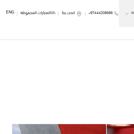
ENG
د
97444208686+
ابحث عنا
0
السيارات المحفوظة