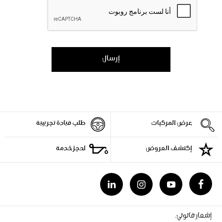
إرسال
عرض المركبات
طلب قيادة تجريبية
إكتشف العروض
احجز خدمة
إشعار قانوني.