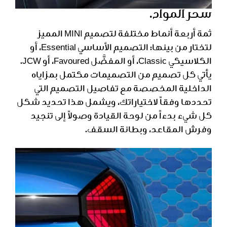
سحر المواد.
ثمة أربعة أنماط مختلفة لتصميم MINI المميز
لتختار من بينها: التصميم الأساسي Essential، أو
الكلاسيكي Classic، أو المفضَّل Favoured، أو JCW.
يأتي كل تصميم من التصميمات مكتمل بمزاياه
الداخلية المخصصة مع تفاصيل التصميم التي
تحددها وفقاً لاختياراتك، ويشمل هذا تحديد شكل
كل شيء بدءاً من لوحة القيادة وصولاً إلى تنجيد
وفرش المقاعد، وبطانة السقف.